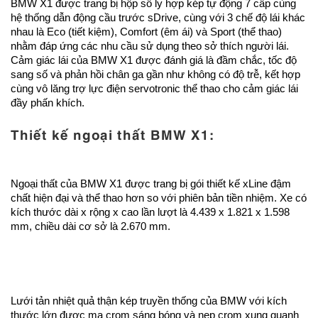
BMW X1 được trang bị hộp số ly hợp kép tự động 7 cấp cùng
hệ thống dẫn động cầu trước sDrive, cùng với 3 chế độ lái khác
nhau là Eco (tiết kiệm), Comfort (êm ái) và Sport (thể thao)
nhằm đáp ứng các nhu cầu sử dụng theo sở thích người lái.
Cảm giác lái của BMW X1 được đánh giá là đầm chắc, tốc độ
sang số và phản hồi chân ga gần như không có độ trễ, kết hợp
cùng vô lăng trợ lực điện servotronic thể thao cho cảm giác lái
đầy phấn khích.
Thiết kế ngoại thất BMW X1:
Ngoại thất của BMW X1 được trang bị gói thiết kế xLine đậm
chất hiện đại và thể thao hơn so với phiên bản tiền nhiệm. Xe có
kích thước dài x rộng x cao lần lượt là 4.439 x 1.821 x 1.598
mm, chiều dài cơ sở là 2.670 mm.
Lưới tản nhiệt quả thận kép truyền thống của BMW với kích
thước lớn được mạ crom sáng bóng và nẹp crom xung quanh