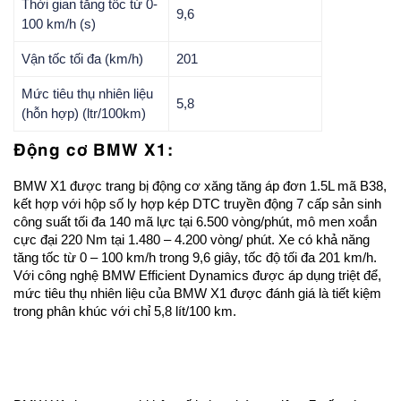
Thời gian tăng tốc từ 0-
9,6
100 km/h (s)
Vận tốc tối đa (km/h)
201
Mức tiêu thụ nhiên liệu
5,8
(hỗn hợp) (ltr/100km)
Động cơ BMW X1:
BMW X1 được trang bị động cơ xăng tăng áp đơn 1.5L mã B38,
kết hợp với hộp số ly hợp kép DTC truyền động 7 cấp sản sinh
công suất tối đa 140 mã lực tại 6.500 vòng/phút, mô men xoắn
cực đại 220 Nm tại 1.480 – 4.200 vòng/ phút. Xe có khả năng
tăng tốc từ 0 – 100 km/h trong 9,6 giây, tốc độ tối đa 201 km/h.
Với công nghệ BMW Efficient Dynamics được áp dụng triệt để,
mức tiêu thụ nhiên liệu của BMW X1 được đánh giá là tiết kiệm
trong phân khúc với chỉ 5,8 lít/100 km.