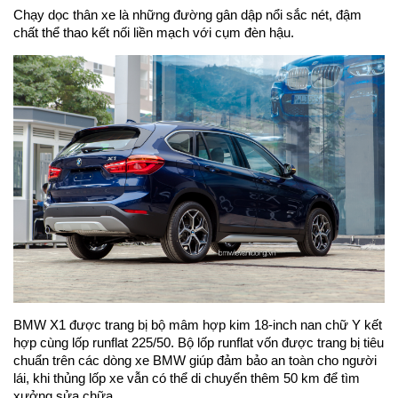
Chạy dọc thân xe là những đường gân dập nổi sắc nét, đậm
chất thể thao kết nối liền mạch với cụm đèn hậu.
BMW X1 được trang bị bộ mâm hợp kim 18-inch nan chữ Y kết
hợp cùng lốp runflat 225/50. Bộ lốp runflat vốn được trang bị tiêu
chuẩn trên các dòng xe BMW giúp đảm bảo an toàn cho người
lái, khi thủng lốp xe vẫn có thể di chuyển thêm 50 km để tìm
xưởng sửa chữa.