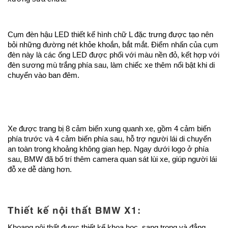
Cụm đèn hậu LED thiết kế hình chữ L đặc trưng được tạo nên
bỏi những đường nét khỏe khoắn, bắt mắt. Điểm nhấn của cụm
đèn này là các ống LED được phối với màu nền đỏ, kết hợp với
đèn sương mù trắng phía sau, làm chiếc xe thêm nổi bật khi di
chuyển vào ban đêm.
Xe được trang bị 8 cảm biến xung quanh xe, gồm 4 cảm biến
phía trước và 4 cảm biến phía sau, hỗ trợ người lái di chuyển
an toàn trong khoảng không gian hẹp. Ngay dưới logo ở phía
sau, BMW đã bố trí thêm camera quan sát lùi xe, giúp người lái
đỗ xe dễ dàng hơn.
Thiết kế nội thất BMW X1:
Khoang nội thất được thiết kế khoa học, sang trọng và đẳng