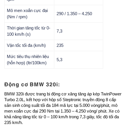
Mô men xoắn cực đại
290 / 1.350 – 4.250
(Nm / rpm)
Thời gian tăng tốc từ 0-
7,3
100 km/h (s)
Vận tốc tối đa (km/h)
235
Mức tiêu thụ nhiên liệu
5,3
(hỗn hợp) (ltr/100km)
Động cơ BMW 320i:
BMW 320i được trang bị động cơ xăng tăng áp kép TwinPower
Turbo 2.0L, kết hợp với hộp số Steptronic truyền động 8 cấp
sản sinh công suất tối đa 184 mã lực tại 5.000 vòng/phút, mô
men xoắn cực đại 290 Nm tại 1.350 – 4.250 vòng/ phút. Xe có
khả năng tăng tốc từ 0 – 100 km/h trong 7,3 giây, tốc độ tối đa
235 km/h.