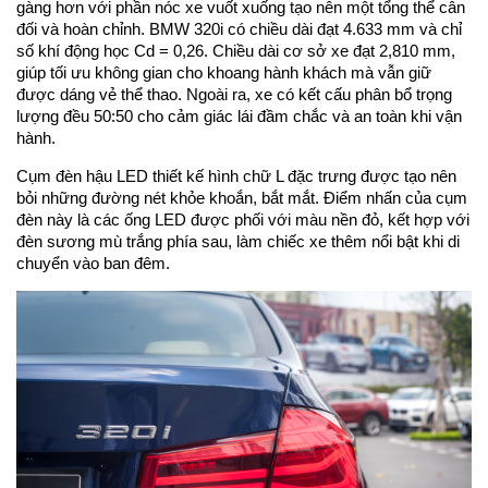
gàng hơn với phần nóc xe vuốt xuống tạo nên một tổng thể cân
đối và hoàn chỉnh. BMW 320i có chiều dài đạt 4.633 mm và chỉ
số khí động học Cd = 0,26. Chiều dài cơ sở xe đạt 2,810 mm,
giúp tối ưu không gian cho khoang hành khách mà vẫn giữ
được dáng vẻ thể thao. Ngoài ra, xe có kết cấu phân bổ trọng
lượng đều 50:50 cho cảm giác lái đầm chắc và an toàn khi vận
hành.
Cụm đèn hậu LED thiết kế hình chữ L đặc trưng được tạo nên
bỏi những đường nét khỏe khoắn, bắt mắt. Điểm nhấn của cụm
đèn này là các ống LED được phối với màu nền đỏ, kết hợp với
đèn sương mù trắng phía sau, làm chiếc xe thêm nổi bật khi di
chuyển vào ban đêm.