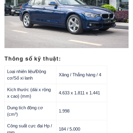
Thông số kỹ thuật:
Loại nhiên liệu/Động
Xăng / Thẳng hàng / 4
cơ/Số xi lanh
Kích thước (dài x rộng
4.633 x 1.811 x 1.441
x cao) (mm)
Dung tích động cơ
1.998
(cm³)
Công suất cực đại Hp /
184 / 5.000
rpm