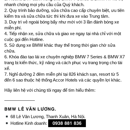
nhanh chóng mọi yêu cầu của Quý khách.
2. Quy trình bảo dưỡng, sửa chữa cao cấp chuyên biệt, ưu tiên
kiểm tra và sửa chữa tức thì khi đưa xe vào Trung tâm.
3. Duy trì vẻ ngoài bóng bẩy như mới với 3 lần đánh bóng xe
miễn phí.
4. Tiếp nhận xe, sửa chữa và giao xe ngay tại nhà chỉ với một
cuộc gọi đến Hotline.
5. Sử dụng xe BMW khác thay thế trong thời gian chờ sửa
chữa.
6. Khóa đào tạo lái xe chuyên nghiệp BMW 7 Series & BMW X7
trang bị kiến thức, kỹ năng và cách phục vụ trang trọng cho tài
xế.
7. Nghỉ dưỡng 2 đêm miễn phí tại 826 khách sạn, resort từ 5
đến 6 sao thuộc hệ thống Accor Hotels và các quyền lợi khác.
Hãy liên hệ với chúng tôi ngay để tìm hiểu thêm:
———————
BMW LÊ VĂN LƯƠNG.
68 Lê Văn Lương, Thanh Xuân, Hà Nội.
0938 881 836
Hotline Kinh doanh: