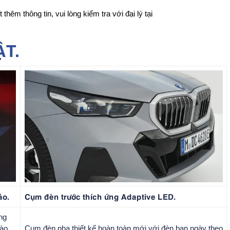
hêm thông tin, vui lòng kiểm tra với đại lý tại
ẬT.
áo.
Cụm đèn trước thích ứng Adaptive LED.
ng
vào
Cụm đèn pha thiết kế hoàn toàn mới với đèn ban ngày theo