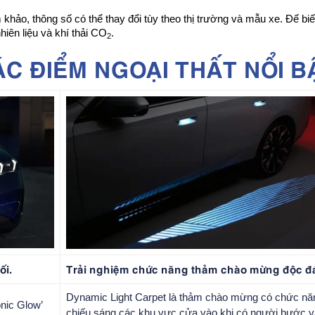
hảo, thông số có thể thay đổi tùy theo thị trường và mẫu xe. Để biết t
hiên liệu và khí thải CO
.
2
C ĐIỂM NGOẠI THẤT NỔI B
ối.
Trải nghiệm chức năng thảm chào mừng độc đ
Dynamic Light Carpet là thảm chào mừng có chức nă
onic Glow’
chiếu sáng các khu vực cửa vào khi có người bước 